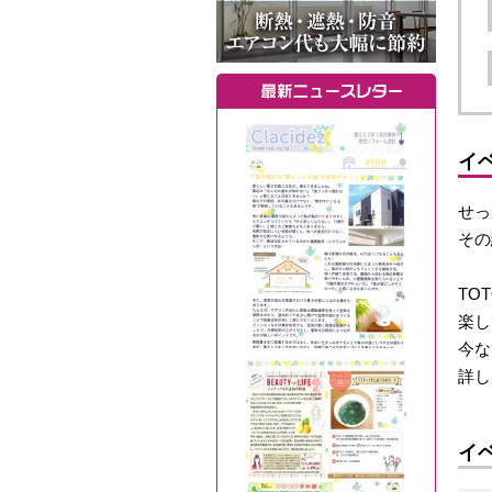
イ
せっ
その
TO
楽し
今な
詳し
イ