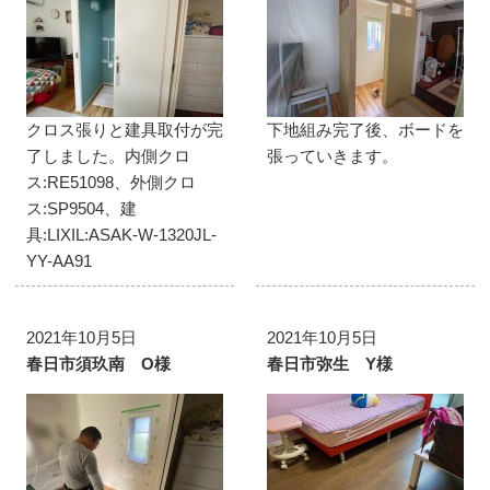
クロス張りと建具取付が完
下地組み完了後、ボードを
了しました。内側クロ
張っていきます。
ス:RE51098、外側クロ
ス:SP9504、建
具:LIXIL:ASAK-W-1320JL-
YY-AA91
2021年10月5日
2021年10月5日
春日市須玖南 O様
春日市弥生 Y様