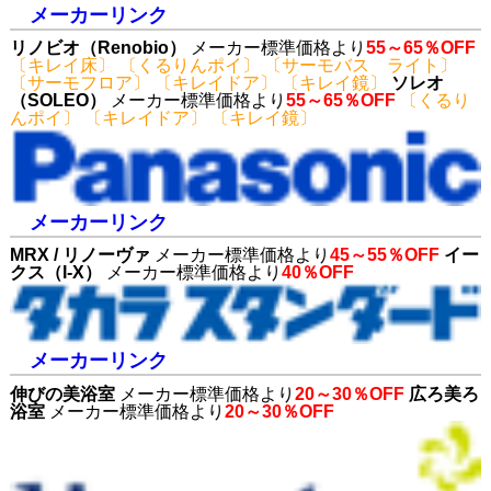
メーカーリンク
リノビオ（Renobio）
メーカー標準価格より
55～65％OFF
〔キレイ床〕 〔くるりんポイ〕 〔サーモバス ライト〕
〔サーモフロア〕 〔キレイドア〕 〔キレイ鏡〕
ソレオ
（SOLEO）
メーカー標準価格より
55～65％OFF
〔くるり
んポイ〕 〔キレイドア〕 〔キレイ鏡〕
メーカーリンク
MRX / リノーヴァ
メーカー標準価格より
45～55％OFF
イー
クス（I-X）
メーカー標準価格より
40％OFF
メーカーリンク
伸びの美浴室
メーカー標準価格より
20～30％OFF
広ろ美ろ
浴室
メーカー標準価格より
20～30％OFF