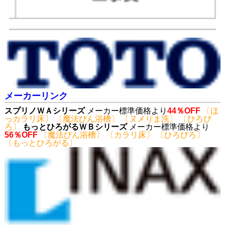
メーカーリンク
スプリノＷＡシリーズ
メーカー標準価格より
44％OFF
〔ほ
っカラリ床〕 〔魔法びん浴槽〕 〔ヌメりま洗〕 〔ひろび
ろ〕
もっとひろがるＷＢシリーズ
メーカー標準価格より
56％OFF
〔魔法びん浴槽〕 〔カラリ床〕 〔ひろびろ〕
〔もっとひろがる〕