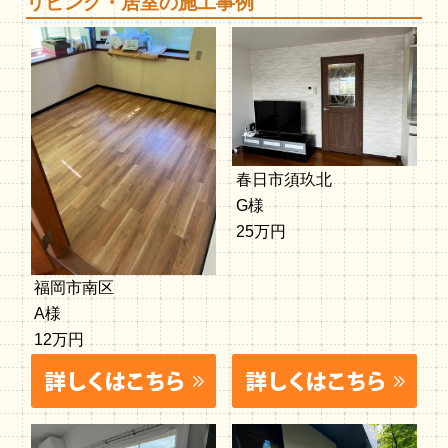
リビング・居室の施工事例
春日市須玖北
G様
25万円
福岡市南区
A様
12万円