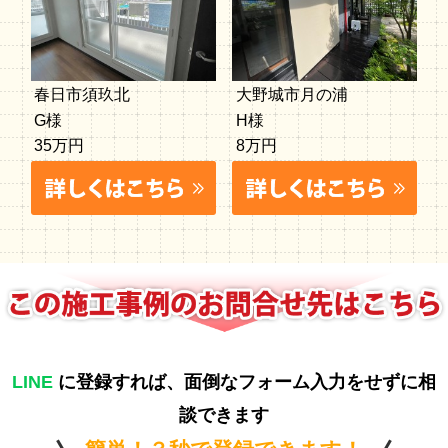
春日市須玖北
大野城市月の浦
G様
H様
35万円
8万円
LINE
に登録すれば、面倒なフォーム入力をせずに相
談できます