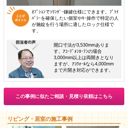
ｵﾌﾟｼｮﾝでｼﾘﾝﾀﾞｰ鎌鍵仕様にできます。ﾌﾟﾗｲ
ﾊﾞｼｰを確保したい個室やｷｰ操作で特定の人
が施錠を行う場所に適したロック仕様で
す。
開口寸法が3,530mmありま
す。ｱｺｰﾃﾞｫﾝｶｰﾃﾝの場合
3,000mm以上は両開きとなり
ますが、ｱｺｳｫｰﾙなら4,000mm
まで片開き対応ができます。
この事例に似たご相談・見積り依頼はこちら
リビング・居室の施工事例