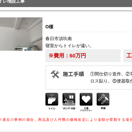
イレ増設工事
O様
春日市須玖南
寝室からトイレが遠い。
※費用：
60万円
工
①間仕切り造作。②
ロス貼り。⑤便器取
※過去の事例の場合、商品及び人件費の価格改定により金額が変動する場