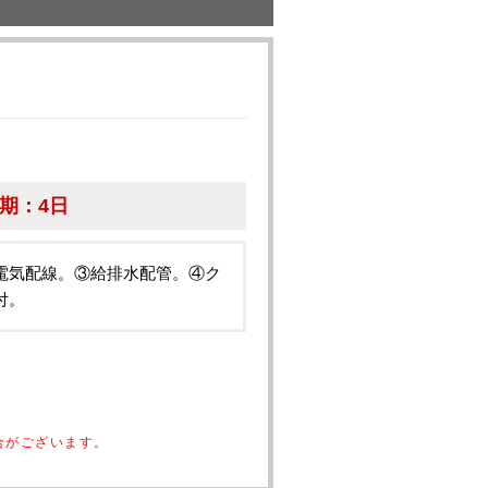
期：
4日
電気配線。③給排水配管。④ク
付。
合がございます。