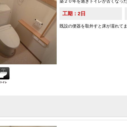
築２０年を過ぎトイレが古くなっ
工期：
2日
既設の便器を取外すと床が濡れて