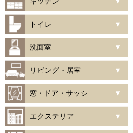
キッチン
▼
トイレ
▼
洗面室
▼
リビング・居室
▼
窓・ドア・サッシ
▼
エクステリア
▼