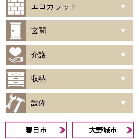
エコカラット
▼
玄関
▼
介護
▼
収納
▼
設備
▼