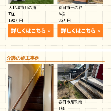
大野城市月の浦
春日市一の谷
T様
A様
190万円
35万円
介護の施工事例
春日市須玖南
T様